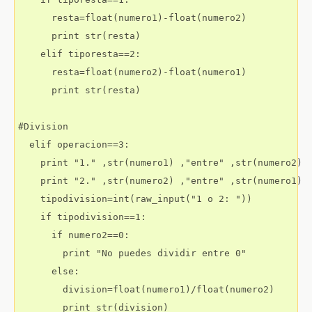
      resta=float(numero1)-float(numero2)

      print str(resta)

    elif tiporesta==2:

      resta=float(numero2)-float(numero1)

      print str(resta)

#Division

  elif operacion==3:

    print "1." ,str(numero1) ,"entre" ,str(numero2)

    print "2." ,str(numero2) ,"entre" ,str(numero1)

    tipodivision=int(raw_input("1 o 2: "))

    if tipodivision==1:

      if numero2==0:

        print "No puedes dividir entre 0"

      else:

        division=float(numero1)/float(numero2)

        print str(division)
