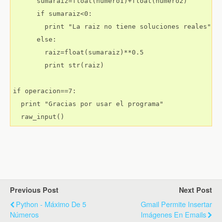
      sumaraiz=float(numero1)+float(numero2)

      if sumaraiz<0:

        print "La raiz no tiene soluciones reales"

      else:

        raiz=float(sumaraiz)**0.5

        print str(raiz)

if operacion==7:

  print "Gracias por usar el programa"

  raw_input()
Previous Post
Next Post
Python - Máximo De 5
Gmail Permite Insertar
Números
Imágenes En Emails