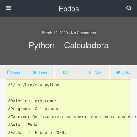
Eodos
March 12, 2009 • No Comments
Python – Calculadora
Share
Tweet
Pin
Mail
SMS
#!/usr/bin/env python

#Datos del programa:

#Programa: Calculadora.

#Funcion: Realiza diversas operaciones entre dos nume
#Autor: Eodos.

#Fecha: 21 Febrero 2009.
