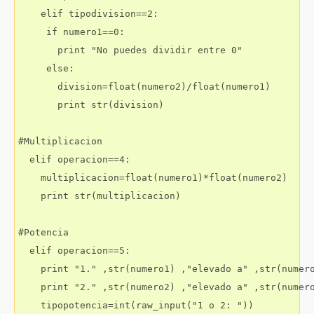
    elif tipodivision==2:

     if numero1==0:

       print "No puedes dividir entre 0"

     else:

       division=float(numero2)/float(numero1)

       print str(division)

#Multiplicacion

  elif operacion==4:

    multiplicacion=float(numero1)*float(numero2)

    print str(multiplicacion)

#Potencia

  elif operacion==5:

    print "1." ,str(numero1) ,"elevado a" ,str(numero
    print "2." ,str(numero2) ,"elevado a" ,str(numero
    tipopotencia=int(raw_input("1 o 2: "))
