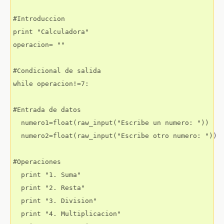
#Introduccion

print "Calculadora"

operacion= ""

#Condicional de salida

while operacion!=7:

#Entrada de datos

  numero1=float(raw_input("Escribe un numero: "))

  numero2=float(raw_input("Escribe otro numero: "))

#Operaciones

  print "1. Suma"

  print "2. Resta"

  print "3. Division"

  print "4. Multiplicacion"
