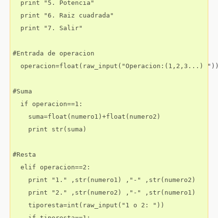
  print "5. Potencia"

  print "6. Raiz cuadrada"

  print "7. Salir"

#Entrada de operacion

  operacion=float(raw_input("Operacion:(1,2,3...) "))
#Suma

  if operacion==1:

    suma=float(numero1)+float(numero2)

    print str(suma)

#Resta

  elif operacion==2:

    print "1." ,str(numero1) ,"-" ,str(numero2)

    print "2." ,str(numero2) ,"-" ,str(numero1)

    tiporesta=int(raw_input("1 o 2: "))

    if tiporesta==1:
