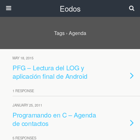
Eodos
Tags › Agenda
MAY 18, 2015
PFG – Lectura del LOG y
aplicación final de Android
1 RESPONSE
JANUARY 25, 2011
Programando en C – Agenda
de contactos
5 RESPONSES